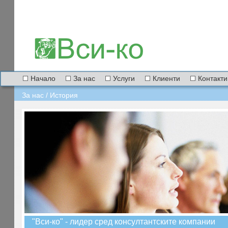
Начало
За нас
Услуги
Клиенти
Контакти
За нас / История
"Вси-ко" - лидер сред консултантските компании