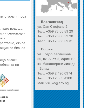
ните услуги през
Благоевград
ул. Сан Стефано 2
, като водеща
Тел.: +359 73 88 59 29
ксни счетоводни,
Тел.: +359 73 88 59 30
ия и
Тел.: +359 73 88 59 31
растване, екипа
ващия се бизнес
София
ул. Тодор Каблешков
55, вх. А, ет. 5, офис 10,
ваща високи
кв. Манастирски ливади
 областта на
- Запад
Тел.: +359 2 490 0974
Тел.: +359 2 869 4180
Mail: vsi_ko@abv.bg