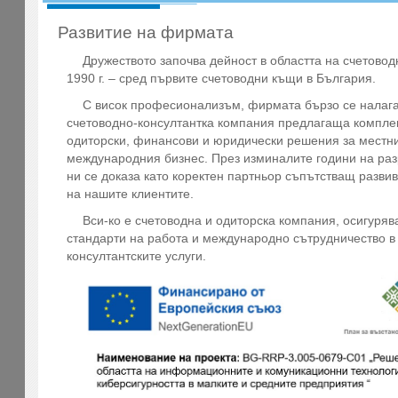
Развитие на фирмата
Дружеството започва дейност в областта на счетовод
1990 г. – сред първите счетоводни къщи в България.
С висок професионализъм, фирмата бързо се налага
счетоводно-консултантка компания предлагаща компле
одиторски, финансови и юридически решения за местн
международния бизнес. През изминалите години на раз
ни се доказа като коректен партньор съпътстващ разви
на нашите клиентите.
Вси-ко е счетоводнa и одиторска компания, осигуря
стандарти на работа и международно сътрудничество в
консултантските услуги.