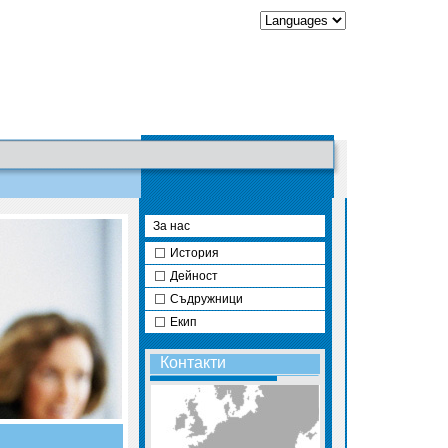
За нас
История
Дейност
Съдружници
Екип
Контакти