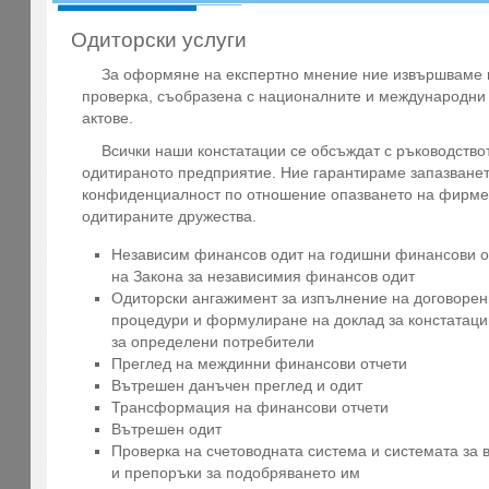
Одиторски услуги
За оформяне на експертно мнение ние извършваме
проверка, съобразена с националните и международни
актове.
Всички наши констатации се обсъждат с ръководство
одитираното предприятие. Ние гарантираме запазване
конфиденциалност по отношение опазването на фирме
одитираните дружества.
Независим финансов одит на годишни финансови о
на Закона за независимия финансов одит
Одиторски ангажимент за изпълнение на договорен
процедури и формулиране на доклад за констатаци
за определени потребители
Преглед на междинни финансови отчети
Вътрешен данъчен преглед и одит
Трансформация на финансови отчети
Вътрешен одит
Проверка на счетоводната система и системата за 
и препоръки за подобряването им