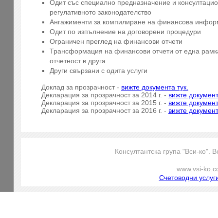
Одит със специално предназначение и консултацио
регулативното законодателство
Ангажименти за компилиране на финансова инфо
Одит по изпълнение на договорени процедури
Ограничен преглед на финансови отчети
Трансформация на финансови отчети от една рамк
отчетност в друга
Други свързани с одита услуги
Доклад за прозрачност -
вижте документа тук.
Декларация за прозрачност за 2014 г. -
вижте документ
Декларация за прозрачност за 2015 г. -
вижте документ
Декларация за прозрачност за 2016 г. -
вижте документ
Консултантска група "Вси-ко". В
www.vsi-ko.
Счетоводни услуг